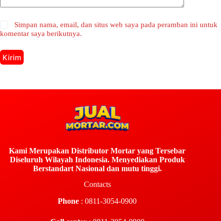
Simpan nama, email, dan situs web saya pada peramban ini untuk
komentar saya berikutnya.
Kirim
Kami Merupakan Distributor Mortar yang Tersebar
Diseluruh Wilayah Indonesia. Menyediakan Produk
Berstandart Nasional dan mutu tinggi.
Contacts
Phone
: 0811-3054-0900