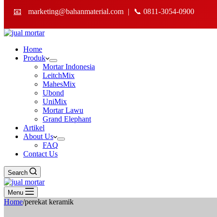
📧
marketing@bahanmaterial.com
|
📞 0811-3054-0900
Home
Produk
Mortar Indonesia
LeitchMix
MahesMix
Ubond
UniMix
Mortar Lawu
Grand Elephant
Artikel
About Us
FAQ
Contact Us
Search
Menu
Home
/
perekat keramik