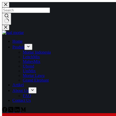
Skip
to
content
No
results
Home
Produk
Mortar Indonesia
LeitchMix
MahesMix
Ubond
UniMix
Mortar Lawu
Grand Elephant
Artikel
About Us
FAQ
Contact Us