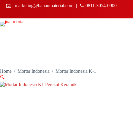
Skip
📧
marketing@bahanmaterial.com
|
📞 0811-3054-0900
to
content
Home
/
Mortar Indonesia
/
Mortar Indonesia K-1
🔍