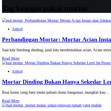
Tag
kenapa pakai mortar
Articel
Perbandingan Mortar: Mortar Acian Inst
Saat kita finishing dinding, pasti kita membutuhkan acian. Acian m
Perbandingan
Read More
Mortar:
Mortar
Articel
Acian
Instan
atau
Mortar Dinding Bukan Hanya Sekedar Le
Adukan
Manual
Buat kamu yang baru mulai paham dunia bangunan, mungkin kau…
Mortar
Read More
Dinding
Bukan