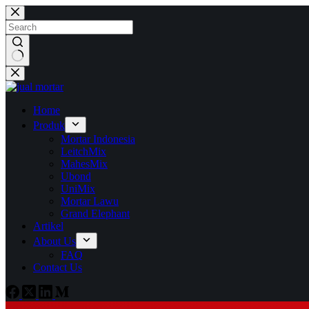
Skip
to
content
No
results
Home
Produk
Mortar Indonesia
LeitchMix
MahesMix
Ubond
UniMix
Mortar Lawu
Grand Elephant
Artikel
About Us
FAQ
Contact Us