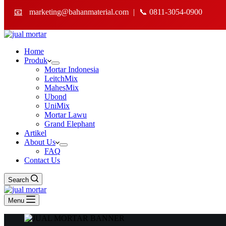
📧
marketing@bahanmaterial.com
|
📞 0811-3054-0900
Home
Produk
Mortar Indonesia
LeitchMix
MahesMix
Ubond
UniMix
Mortar Lawu
Grand Elephant
Artikel
About Us
FAQ
Contact Us
Search
Menu