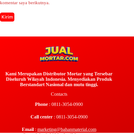
komentar saya berikutnya.
Kirim
Kami Merupakan Distributor Mortar yang Tersebar
Diseluruh Wilayah Indonesia. Menyediakan Produk
Berstandart Nasional dan mutu tinggi.
Contacts
Phone
: 0811-3054-0900
Call center
: 0811-3054-0900
Email
:
marketing@bahanmaterial.com