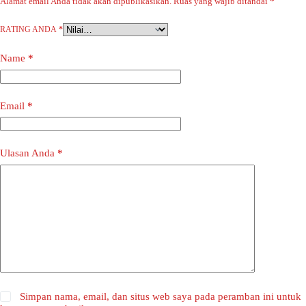
Alamat email Anda tidak akan dipublikasikan.
Ruas yang wajib ditandai
*
RATING ANDA
*
Name
*
Email
*
Ulasan Anda
*
Simpan nama, email, dan situs web saya pada peramban ini untuk