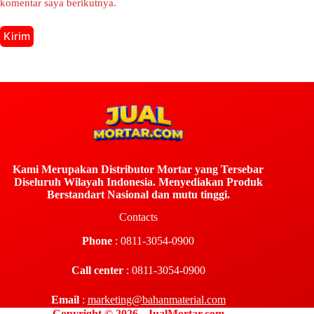
komentar saya berikutnya.
Kirim
Kami Merupakan Distributor Mortar yang Tersebar
Diseluruh Wilayah Indonesia. Menyediakan Produk
Berstandart Nasional dan mutu tinggi.
Contacts
Phone
: 0811-3054-0900
Call center
: 0811-3054-0900
Email
:
marketing@bahanmaterial.com
Copyright © 2026 - JualMortar.com