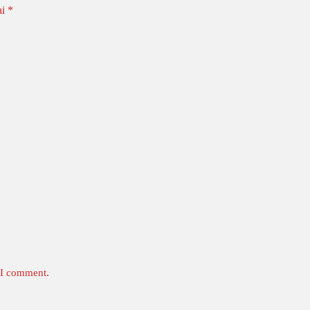
ai
*
e I comment.