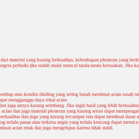
 dari material yang kurang berkualitas, kelembapan plesteran yang be
 segera perbaiki jika sudah mulai muncul tanda-tanda kerusakan. Jika
u lembap atau kondisi dinding yang sering basah membuat acian susah m
apat mengganggu daya rekat acian.
an juga airnya kurang seimbang. Jika ingin hasil yang lebih berkuali
acian dan juga material plesteran yang kurang serasi dapat mempengaru
berkualitas dan juga yang kurang tercampur rata dapat membuat dasar a
ng terlalu panas atau terkena angin yang terlalu kencang dapat memic
buat acian retak dan juga mengelupas karena tidak stabil.