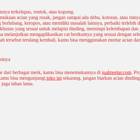
nya terkelupas, rontok, atau kopong.
rmukaan acian yang rusak, jangan sampai ada debu, kotoran, atau min
berlubang, keropos, atau memiliki masalah lainnya, perbaiki terlebih
 khusus yang sesuai untuk melapisi dinding, menutupi kelembapan dan 
sa melanjutkan mengaplikasikan cat berikutnya yang sesuai dengan sel
 tersebut terulang kembali, kamu bisa menggunakan mortar acian dan j
r dari berbagai merk, kamu bisa menemukannya di
jualmortar.com
. Pr
 kamu bisa mengunjungi
toko ini
sekarang. jangan biarkan acian dindin
 juga tahan lama.