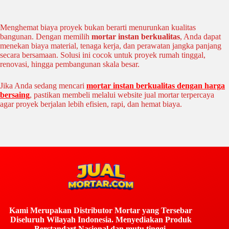
Menghemat biaya proyek bukan berarti menurunkan kualitas
bangunan. Dengan memilih
mortar instan berkualitas
, Anda dapat
menekan biaya material, tenaga kerja, dan perawatan jangka panjang
secara bersamaan. Solusi ini cocok untuk proyek rumah tinggal,
renovasi, hingga pembangunan skala besar.
Jika Anda sedang mencari
mortar instan berkualitas dengan harga
bersaing
, pastikan membeli melalui website jual mortar terpercaya
agar proyek berjalan lebih efisien, rapi, dan hemat biaya.
Kami Merupakan Distributor Mortar yang Tersebar
Diseluruh Wilayah Indonesia. Menyediakan Produk
Berstandart Nasional dan mutu tinggi.