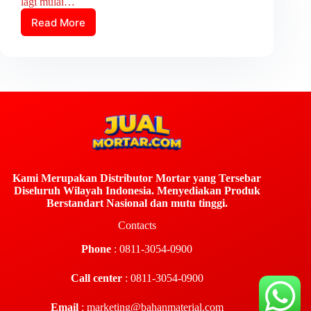
lagi mulai…
Read More
Kami Merupakan Distributor Mortar yang Tersebar
Diseluruh Wilayah Indonesia. Menyediakan Produk
Berstandart Nasional dan mutu tinggi.
Contacts
Phone
: 0811-3054-0900
Call center
: 0811-3054-0900
Email
:
marketing@bahanmaterial.com