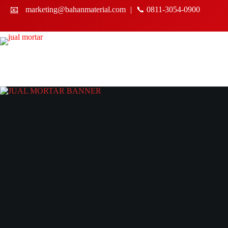
Skip
📧
marketing@bahanmaterial.com
|
📞 0811-3054-0900
to
content