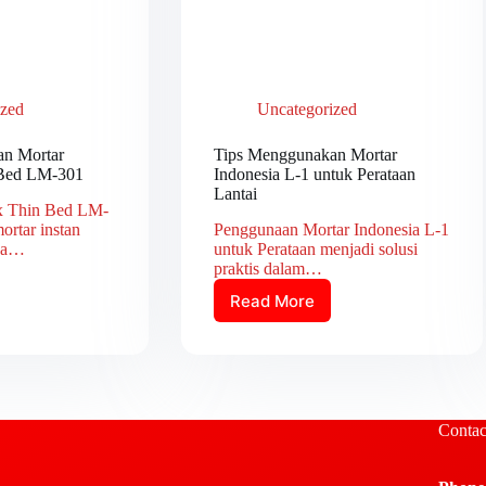
ized
Uncategorized
n Mortar
Tips Menggunakan Mortar
 Bed LM-301
Indonesia L-1 untuk Perataan
Lantai
x Thin Bed LM-
rtar instan
Penggunaan Mortar Indonesia L-1
nya…
untuk Perataan menjadi solusi
praktis dalam…
Read More
Tips
nakan
Menggunakan
Mortar
ix
Indonesia
L-
1
Contac
untuk
Perataan
Lantai