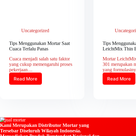
Uncategorized
Uncategor
Tips Menggunakan Mortar Saat
Tips Menggunaka
Cuaca Terlalu Panas
LeichtMix Thin
Cuaca menjadi salah satu faktor
Mortar LeichtMi
yang cukup memengaruhi proses
301 merupakan mo
pekerjaan…
yang formulasi
Read More
Read More
Tips
Tips
Menggunakan
Menggu
Mortar
Mortar
Saat
LeichtM
Cuaca
Thin
Terlalu
Bed
Panas
LM-
301
Kami Merupakan Distributor Mortar yang
Tersebar Diseluruh Wilayah Indonesia.