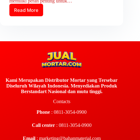
memiliki peran penting untuk…
Read More
Kami Merupakan Distributor Mortar yang Tersebar
Diseluruh Wilayah Indonesia. Menyediakan Produk
Berstandart Nasional dan mutu tinggi.
Contacts
Phone
: 0811-3054-0900
Call center
: 0811-3054-0900
Email
:
marketing@bahanmaterial.com