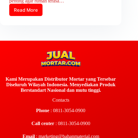
penting agar rumah terasa…
Read More
Kami Merupakan Distributor Mortar yang Tersebar
Diseluruh Wilayah Indonesia. Menyediakan Produk
Berstandart Nasional dan mutu tinggi.
Contacts
Phone
: 0811-3054-0900
Call center
: 0811-3054-0900
Email
:
marketing@bahanmaterial.com