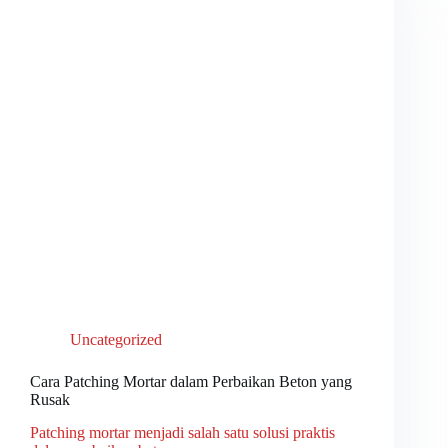
Uncategorized
Cara Patching Mortar dalam Perbaikan Beton yang
Rusak
Patching mortar menjadi salah satu solusi praktis