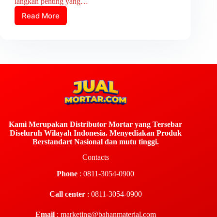
langkah penting yang…
Read More
Kami Merupakan Distributor Mortar yang Tersebar
Diseluruh Wilayah Indonesia. Menyediakan Produk
Berstandart Nasional dan mutu tinggi.
Contacts
Phone
: 0811-3054-0900
Call center
: 0811-3054-0900
Email
:
marketing@bahanmaterial.com