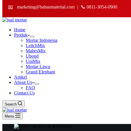
📧
marketing@bahanmaterial.com
|
📞 0811-3054-0900
Home
Produk
Mortar Indonesia
LeitchMix
MahesMix
Ubond
UniMix
Mortar Lawu
Grand Elephant
Artikel
About Us
FAQ
Contact Us
Search
Menu