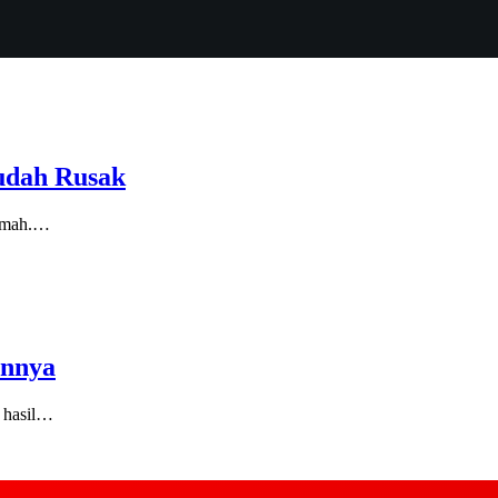
udah Rusak
rumah.…
annya
 hasil…