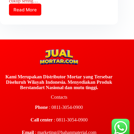
cukup sering…
Read More
Kami Merupakan Distributor Mortar yang Tersebar
Diseluruh Wilayah Indonesia. Menyediakan Produk
Berstandart Nasional dan mutu tinggi.
Contacts
Phone
: 0811-3054-0900
Call center
: 0811-3054-0900
Email
:
marketing@bahanmaterial.com