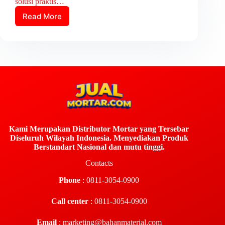
solusi praktis…
Read More
Kami Merupakan Distributor Mortar yang Tersebar
Diseluruh Wilayah Indonesia. Menyediakan Produk
Berstandart Nasional dan mutu tinggi.
Contacts
Phone
: 0811-3054-0900
Call center
: 0811-3054-0900
Email
:
marketing@bahanmaterial.com