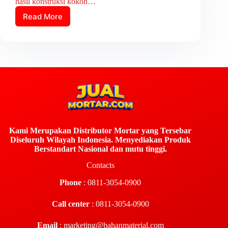
hasil konstruksi kokoh…
Read More
Kami Merupakan Distributor Mortar yang Tersebar
Diseluruh Wilayah Indonesia. Menyediakan Produk
Berstandart Nasional dan mutu tinggi.
Contacts
Phone
: 0811-3054-0900
Call center
: 0811-3054-0900
Email
:
marketing@bahanmaterial.com