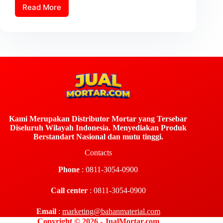
Read More
Kami Merupakan Distributor Mortar yang Tersebar
Diseluruh Wilayah Indonesia. Menyediakan Produk
Berstandart Nasional dan mutu tinggi.
Contacts
Phone
: 0811-3054-0900
Call center
: 0811-3054-0900
Email
:
marketing@bahanmaterial.com
Copyright © 2026 - JualMortar.com