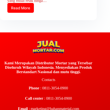
yang mulai retak hinga…
Read More
Kami Merupakan Distributor Mortar yang Tersebar
Diseluruh Wilayah Indonesia. Menyediakan Produk
Berstandart Nasional dan mutu tinggi.
Contacts
Phone
: 0811-3054-0900
Call center
: 0811-3054-0900
Email
:
marketing@bahanmaterial.com