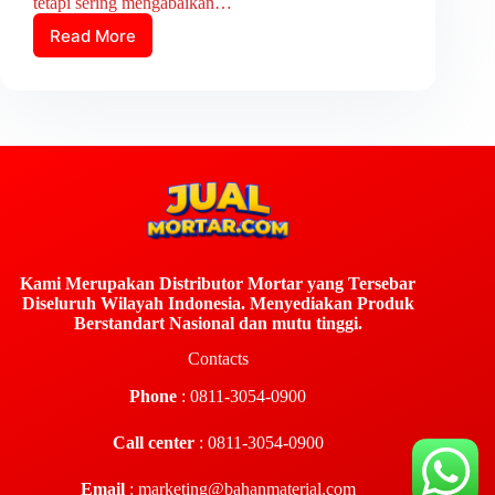
tetapi sering mengabaikan…
Read More
Kami Merupakan Distributor Mortar yang Tersebar
Diseluruh Wilayah Indonesia. Menyediakan Produk
Berstandart Nasional dan mutu tinggi.
Contacts
Phone
: 0811-3054-0900
Call center
: 0811-3054-0900
Email
:
marketing@bahanmaterial.com