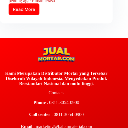
penting agar rumah terasa…
Read More
Kami Merupakan Distributor Mortar yang Tersebar
Diseluruh Wilayah Indonesia. Menyediakan Produk
Berstandart Nasional dan mutu tinggi.
Contacts
Phone
: 0811-3054-0900
Call center
: 0811-3054-0900
Email
:
marketing@bahanmaterial.com