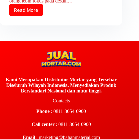
orang lebih fokus pada desain…
Read More
Kami Merupakan Distributor Mortar yang Tersebar
Diseluruh Wilayah Indonesia. Menyediakan Produk
Berstandart Nasional dan mutu tinggi.
Contacts
Phone
: 0811-3054-0900
Call center
: 0811-3054-0900
Email
:
marketing@bahanmaterial.com