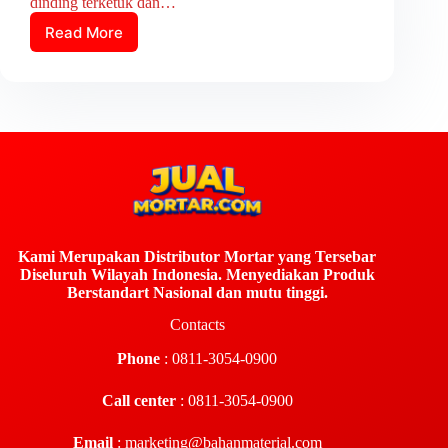
dinding terketuk dan…
Read More
Kami Merupakan Distributor Mortar yang Tersebar
Diseluruh Wilayah Indonesia. Menyediakan Produk
Berstandart Nasional dan mutu tinggi.
Contacts
Phone
: 0811-3054-0900
Call center
: 0811-3054-0900
Email
:
marketing@bahanmaterial.com