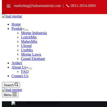
📧
marketing@bahanmaterial.com
|
📞 0811-3054-0900
Home
Produk
Mortar Indonesia
LeitchMix
MahesMix
Ubond
UniMix
Mortar Lawu
Grand Elephant
Artikel
About Us
FAQ
Contact Us
Search
Menu