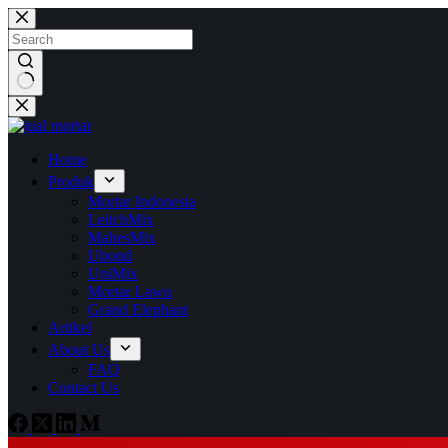
Skip
to
content
No
results
Home
Produk
Mortar Indonesia
LeitchMix
MahesMix
Ubond
UniMix
Mortar Lawu
Grand Elephant
Artikel
About Us
FAQ
Contact Us