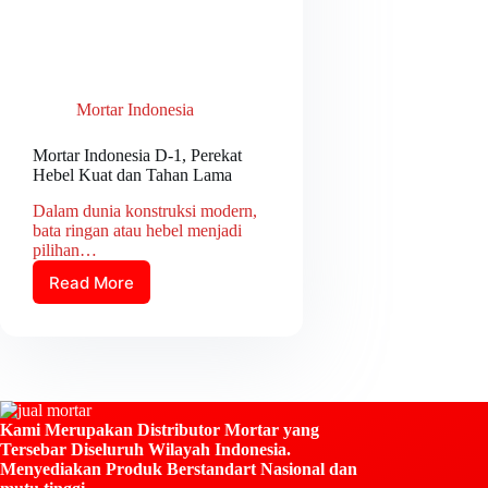
Mortar Indonesia
Mortar Indonesia D-1, Perekat
Hebel Kuat dan Tahan Lama
Dalam dunia konstruksi modern,
bata ringan atau hebel menjadi
pilihan…
Read More
Mortar
Indonesia
D-
1,
Perekat
Hebel
Kuat
Kami Merupakan Distributor Mortar yang
dan
Tersebar Diseluruh Wilayah Indonesia.
Tahan
Menyediakan Produk Berstandart Nasional dan
Lama