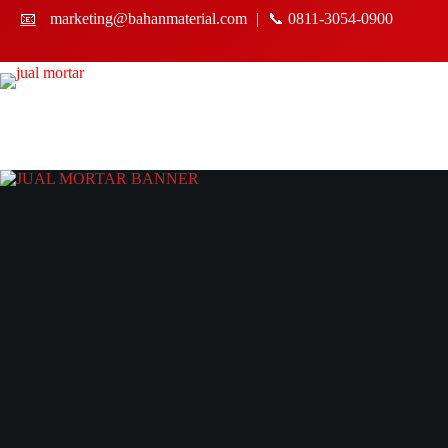
Skip
📧
marketing@bahanmaterial.com
|
📞 0811-3054-0900
to
content