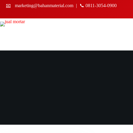
Skip
📧
marketing@bahanmaterial.com
|
📞 0811-3054-0900
to
content