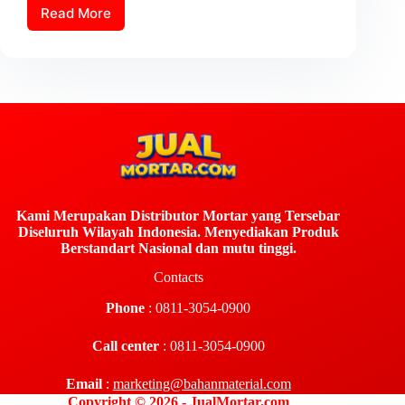
Read More
Kami Merupakan Distributor Mortar yang Tersebar
Diseluruh Wilayah Indonesia. Menyediakan Produk
Berstandart Nasional dan mutu tinggi.
Contacts
Phone
: 0811-3054-0900
Call center
: 0811-3054-0900
Email
:
marketing@bahanmaterial.com
Copyright © 2026 - JualMortar.com