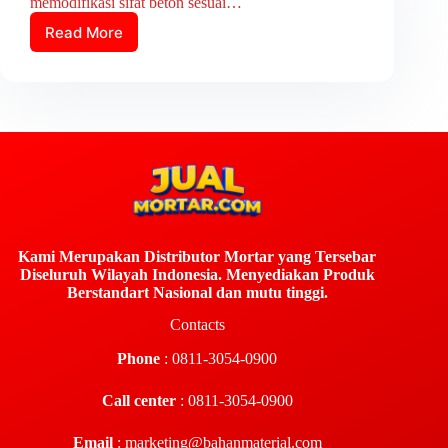
memodifikasi sifat beton sesuai…
Read More
Kami Merupakan Distributor Mortar yang Tersebar
Diseluruh Wilayah Indonesia. Menyediakan Produk
Berstandart Nasional dan mutu tinggi.
Contacts
Phone
: 0811-3054-0900
Call center
: 0811-3054-0900
Email
:
marketing@bahanmaterial.com