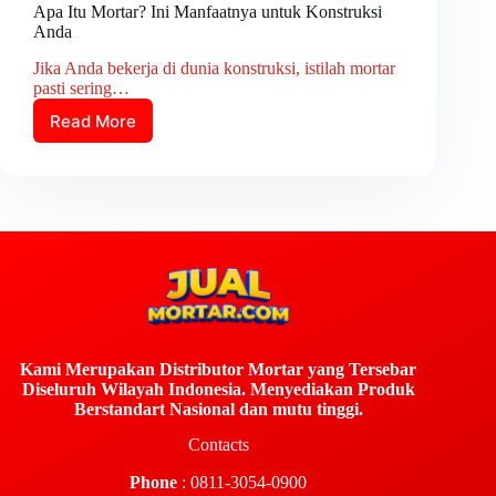
Apa Itu Mortar? Ini Manfaatnya untuk Konstruksi
Anda
Jika Anda bekerja di dunia konstruksi, istilah mortar
pasti sering…
Read More
Kami Merupakan Distributor Mortar yang Tersebar
Diseluruh Wilayah Indonesia. Menyediakan Produk
Berstandart Nasional dan mutu tinggi.
Contacts
Phone
: 0811-3054-0900