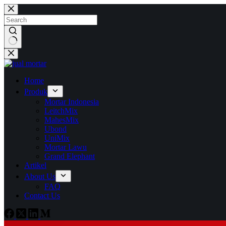
Skip
to
content
No
results
Home
Produk
Mortar Indonesia
LeitchMix
MahesMix
Ubond
UniMix
Mortar Lawu
Grand Elephant
Artikel
About Us
FAQ
Contact Us