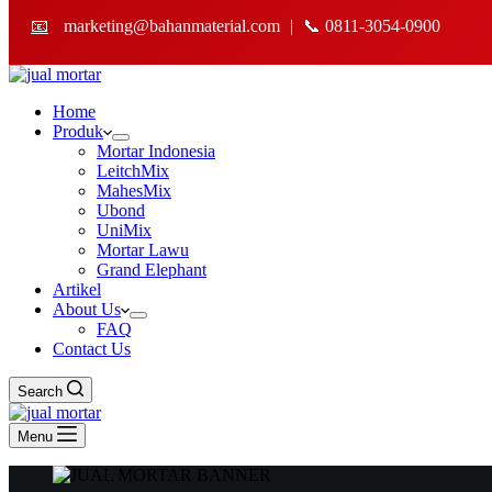
📧
marketing@bahanmaterial.com
|
📞 0811-3054-0900
Home
Produk
Mortar Indonesia
LeitchMix
MahesMix
Ubond
UniMix
Mortar Lawu
Grand Elephant
Artikel
About Us
FAQ
Contact Us
Search
Menu