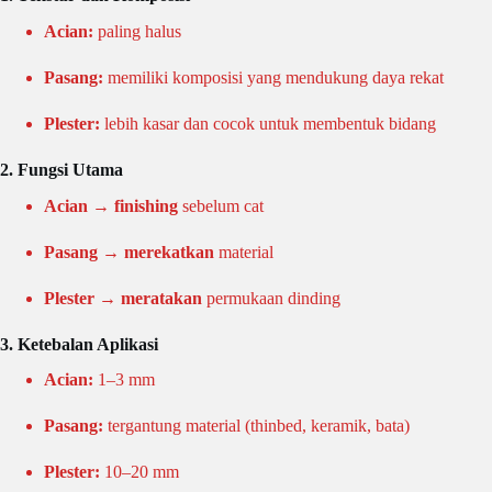
Acian:
paling halus
Pasang:
memiliki komposisi yang mendukung daya rekat
Plester:
lebih kasar dan cocok untuk membentuk bidang
2. Fungsi Utama
Acian → finishing
sebelum cat
Pasang → merekatkan
material
Plester → meratakan
permukaan dinding
3. Ketebalan Aplikasi
Acian:
1–3 mm
Pasang:
tergantung material (thinbed, keramik, bata)
Plester:
10–20 mm