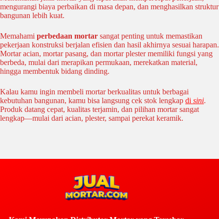
mengurangi biaya perbaikan di masa depan, dan menghasilkan struktur
bangunan lebih kuat.
Memahami
perbedaan mortar
sangat penting untuk memastikan
pekerjaan konstruksi berjalan efisien dan hasil akhirnya sesuai harapan.
Mortar acian, mortar pasang, dan mortar plester memiliki fungsi yang
berbeda, mulai dari merapikan permukaan, merekatkan material,
hingga membentuk bidang dinding.
Kalau kamu ingin membeli mortar berkualitas untuk berbagai
kebutuhan bangunan, kamu bisa langsung cek stok lengkap
di
sini
.
Produk datang cepat, kualitas terjamin, dan pilihan mortar sangat
lengkap—mulai dari acian, plester, sampai perekat keramik.