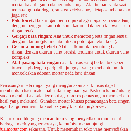
mortar bata ringan pada permukaannya. Alat ini harus ada saat
memasang bata ringan, supaya ketebalannya tetap seimbang dan
juga rata.
Palu karet:
Bata ringan perlu dipukul agar rapat satu sama lain,
dengan menggunakan palu karet kamu tidak perlu khawatir bata
ringan retak.
Gergaji bata ringan:
Alat untuk memotong bata ringan sesuai
dengan ukuran (jika membutuhkan potongan lebih kecil).
Gerinda potong hebel :
Alat listrik untuk memotong bata
ringan dengan ukuran yang presisi, terulama untuk ukuran yang
kompleks.
Alat pasang bata ringan:
alat khusus yang berbentuk seperti
trowel tapi dengan gerigi di ujungnya yang membantu untuk
mengoleskan adonan mortar pada bata ringan.
Pemasangan bata ringan yang menggunakan alat khusus dapat
memberikan hasil maksimal pada bangunannya. Pastikan kamu/tukang
sudah memiliki alat-alat tersebut agar proses pemasangan memberikan
hasil yang maksimal. Gunakan mortar khusus pemasangan bata ringan
agar bangunanmemiliki kualitas yang kuat dan juga awet.
Kalau kamu bingung mencari toko yang menyediakan mortar dari
berbagai merk yang terpercaya, kamu bisa mengunjungi
jualmortar.com
sekarang. Untuk menemukan toko yang menyediakan