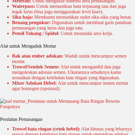
Meteran:
Untuk mengukur dimensi area pemasangan.
Waterpass:
Untuk memastikan bata terpasang rata dan juga
tegak lurus (bisa juga menggunakan level laser).
Siku baja:
Membantu memastikan sudut siku-siku yang benar.
Benang pengukur:
Digunakan untuk membuat garis panduan
pemasangan yang lurus dan juga rata.
Pensil Tukang / Spidol:
Untuk menandai area kerja.
Alat untuk Mengaduk Mortar
Bak atau ember adukan:
Wadah untuk mencampur semen
mortar.
Trowel/Sendok Semen:
Alat untuk mengambil dan juga
mengoleskan adonan semen.
Ukurannya sebaiknya kamu
sesuaikan dengan ketebalan bata ringan yang digunakan.
Mixer Adukan Hebel:
Alat untuk mencampur semen mortar
agar homogen (opsional).
Peralatan Pemasangan
Trowel bata ringan (cetok hebel):
Alat khusus yang lebarnya
sesuai dengan ketebalan bata ringan untuk meratakan adukan