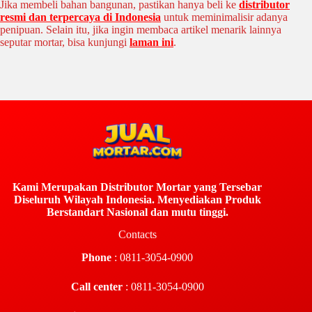
Jika membeli bahan bangunan, pastikan hanya beli ke
distributor
resmi dan terpercaya di Indonesia
untuk meminimalisir adanya
penipuan. Selain itu, jika ingin membaca artikel menarik lainnya
seputar mortar, bisa kunjungi
laman ini
.
Kami Merupakan Distributor Mortar yang Tersebar
Diseluruh Wilayah Indonesia. Menyediakan Produk
Berstandart Nasional dan mutu tinggi.
Contacts
Phone
: 0811-3054-0900
Call center
: 0811-3054-0900