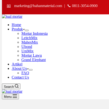
📧
marketing@bahanmaterial.com
|
📞 0811-3054-0900
Home
Produk
Mortar Indonesia
LeitchMix
MahesMix
Ubond
UniMix
Mortar Lawu
Grand Elephant
Artikel
About Us
FAQ
Contact Us
Search
Menu