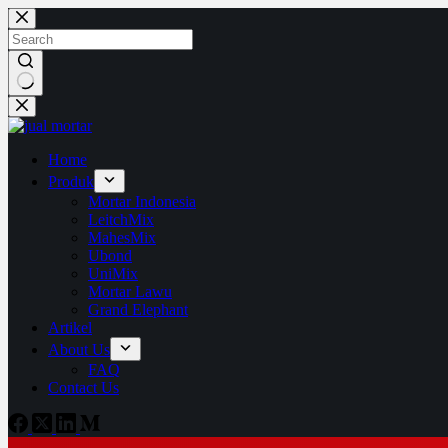
Skip
to
content
No
results
Home
Produk
Mortar Indonesia
LeitchMix
MahesMix
Ubond
UniMix
Mortar Lawu
Grand Elephant
Artikel
About Us
FAQ
Contact Us