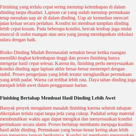
Finishing yang terlalu cepat sering menutup kelembapan di dalam
dinding tanpa disadari. Lapisan cat yang sudah menutup permukaan
tetap menahan uap air di dalam dinding. Uap air kemudian mencari
jalan keluar secara perlahan. Kondisi ini membuat tampilan dinding
lebih cepat kusam. Pada beberapa kondisi, bercak lembap juga mulai
muncul di sudut ruangan atau area yang jarang mendapatkan sirkulasi
udara dengan baik.
Risiko Dinding Mudah Bermasalah semakin besar ketika ruangan
memiliki tingkat kelembapan tinggi dan proses finishing hanya
mengejar hasil cepat selesai. Karena itu, finishing perlu menyesuaikan
kondisi dinding agar lapisan akhir benar-benar menempel dengan
stabil. Proses pengerjaan yang lebih teratur menghasilkan permukaan
yang lebih padat. Warna cat terlihat lebih rata. Daya tahan dinding juga
menjadi lebih awet dalam penggunaan harian.
Finishing Bertahap Membuat Hasil Dinding Lebih Awet
Banyak proyek mengalami masalah finishing karena seluruh tahapan
dikerjakan terlalu rapat tanpa jeda yang cukup. Padahal setiap material
membutuhkan waktu agar dapat mengikat dan menyesuaikan kondisi
permukaan secara alami. Proses bertahap membantu menjaga kualitas
hasil akhir dinding. Permukaan yang benar-benar kering akan lebih
siap menerima lapisan berikutnya. Kondisi ini membantu menurunkan