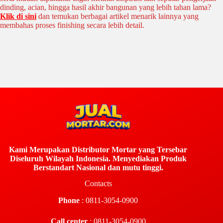
dinding, acian, hingga hasil akhir bangunan yang lebih tahan lama?
Klik di sini
dan temukan berbagai artikel menarik lainnya yang
membahas proses finishing secara lebih detail.
Kami Merupakan Distributor Mortar yang Tersebar
Diseluruh Wilayah Indonesia. Menyediakan Produk
Berstandart Nasional dan mutu tinggi.
Contacts
Phone
: 0811-3054-0900
Call center
: 0811-3054-0900