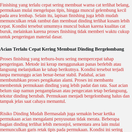
Finishing yang terlalu cepat sering membuat warna cat terlihat belang,
permukaan mulai mengelupas tipis, hingga muncul gelembung kecil
pada area lembap. Selain itu, lapisan finishing juga lebih mudah
memunculkan retak rambut dan membuat dinding terlihat kusam lebih
cepat. Kondisi tersebut umumnya muncul bukan karena kualitas cat
buruk, melainkan karena proses finishing tidak memberi waktu cukup
untuk pengeringan material dasar.
Acian Terlalu Cepat Kering Membuat Dinding Bergelombang
Proses finishing yang terburu-buru sering mempercepat tahap
pengeringan. Metode ini kerap menggunakan panas berlebih atau
langsung melanjutkan ke tahap berikutnya. Kondisi tersebut terjadi
tanpa menunggu acian benar-benar stabil. Padahal, acian
membutuhkan proses pengikatan alami. Proses ini membantu
membentuk permukaan dinding yang lebih padat dan rata. Saat acian
belum siap namun pengamplasan atau pengecatan tetap berlangsung,
tekstur dinding berubah. Permukaan menjadi bergelombang halus dan
tampak jelas saat cahaya memantul.
Risiko Dinding Mudah Bermasalah juga semakin besar ketika
permukaan acian mengalami penyusutan tidak merata. Beberapa
bagian dinding terlihat lebih menonjol, sementara area lain mulai
memunculkan garis retak tipis pada permukaan. Kondisi ini sering