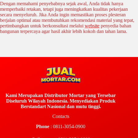
Dengan memahami penyebabnya sejak awal, Anda tidak hanya
memperbaiki retakan, tetapi juga meningkatkan kualitas pekerjaan
secara menyeluruh. Jika Anda ingin memastikan proses plesteran
berjalan optimal atau membutuhkan rekomendasi material yang tepat,
pertimbangkan untuk berkonsultasi melalui
website
penyedia bahan
bangunan terpercaya agar hasil akhir lebih kokoh dan tahan lama.
Kami Merupakan Distributor Mortar yang Tersebar
Diseluruh Wilayah Indonesia. Menyediakan Produk
Berstandart Nasional dan mutu tinggi.
Contacts
Phone
: 0811-3054-0900