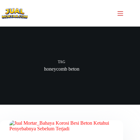
TAG
honeycomb beton