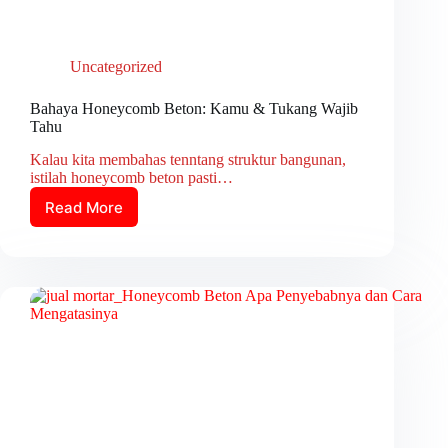
Uncategorized
Bahaya Honeycomb Beton: Kamu & Tukang Wajib
Tahu
Kalau kita membahas tenntang struktur bangunan,
istilah honeycomb beton pasti…
Read More