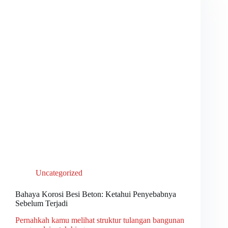
Uncategorized
Bahaya Korosi Besi Beton: Ketahui Penyebabnya
Sebelum Terjadi
Pernahkah kamu melihat struktur tulangan bangunan