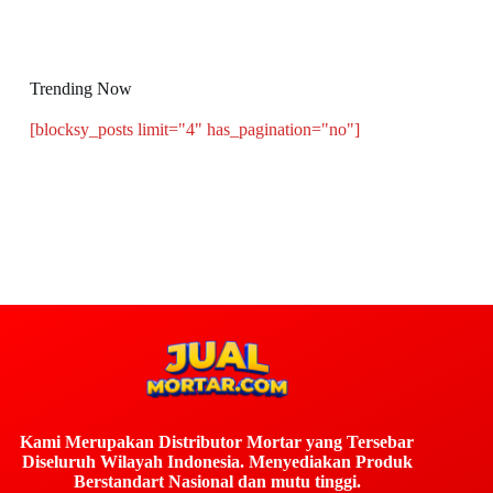
Trending Now
[blocksy_posts limit="4" has_pagination="no"]
Kami Merupakan Distributor Mortar yang Tersebar
Diseluruh Wilayah Indonesia. Menyediakan Produk
Berstandart Nasional dan mutu tinggi.